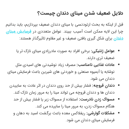
دلایل ضعیف شدن مینای دندان چیست؟
قبل از اینکه به بحث ارتودنسی با مینای دندان ضعیف بپردازیم، باید بدانیم
چرا این لایه ممکن است آسیب ببیند. عوامل متعددی در
فرسایش مینای
دندان
برای شکل گیری بافتی ضعیف و غیر مقاوم تاثیرگذار هستند:
عوامل ژنتیکی:
برخی افراد به صورت مادرزادی مینای نازک تر یا
ضعیف تری دارند.
عادات غذایی نامناسب:
مصرف زیاد نوشیدنی های اسیدی مثل
نوشابه یا آبمیوه صنعتی و خوردنی های شیرین باعث فرسایش مينای
دندان می شود.
دندان قروچه:
فشار بیش از حد روی دندان در اثر عادت به ساییدن
دندان ها و دندان قروچه می تواند مينا را به مرور زمان نازک کند.
مسواک زدن نادرست:
استفاده از مسواک زبر یا فشار بیش از حد
هنگام مسواک زدن، به مرور مينا را ساییده می کند.
مشکلات گوارشی:
ریفلاکس معده باعث برگشت اسید به دهان و
فرسایش مينای دندان می شود.