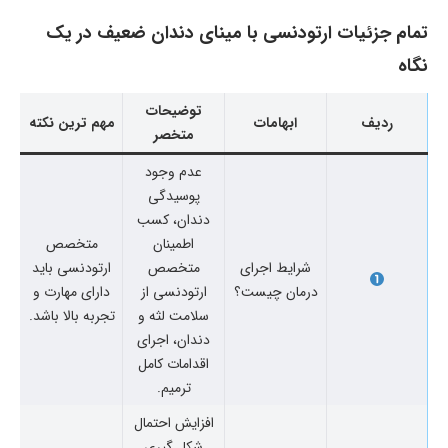
تمام جزئیات ارتودنسی با مینای دندان ضعیف در یک
نگاه
توضیحات
ردیف
ابهامات
مهم ترین نکته
متخصر
عدم وجود
پوسیدگی
دندان، کسب
اطمینان
متخصص
شرایط اجرای
متخصص
ارتودنسی باید
درمان چیست؟
ارتودنسی از
دارای مهارت و
سلامت لثه و
تجربه بالا باشد.
دندان، اجرای
اقدامات کامل
ترمیم.
افزایش احتمال
شکل گیری