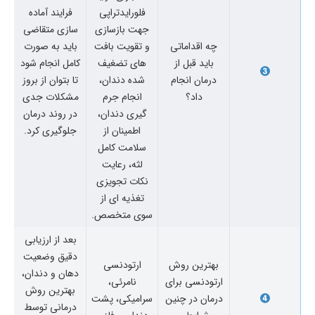
فلورایدتراپی
فرایند آماده
جهت بازسازی
سازی متقاضی
چه اقداماتی
و تقویت بافت
باید به صورت
باید قبل از
های تضغیف
کامل انجام شود
درمان انجام
شده دندان،
تا بتوان از بروز
داد؟
انجام جرم
مشکلات جدی
گیری دندان،
در روند درمان
اطمینان از
جلوگیری کرد.
سلامت کامل
لثه، رعایت
نکات تجویزی
تغذیه ای از
سوی متخصص.
بعد از ارزیابی
دقیق وضعیت
بهترین روش
ارتودنسی
دهان و دندان،
ارتودنسی برای
نامرئی،
بهترین روش
درمان در چنین
سرامیکی، پشت
درمانی توسط