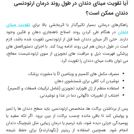
آیا تقویت مینای دندان در طول روند درمان ارتودنسی
دندان ممکن است؟
راهکارهای درمانی بسیار تاثیرگذار با اثربخشی بالا برای
تقویت مینای
دندان
در هنگام طی کردن روند اصلاح ناهنجاری دهان و فکین وجود
دارند. حتی اگر مینای دندان شما قبل از ارتودنسی تقویت شده باشد، لازم
است در طول درمان هم این روند ادامه پیدا کند. با اجرای دستورالعمل های
پزشکی فهرست ذیل و مراقبت های تجویزی از سوی ارتودنتیست معالج،
می توان بافت مینای دندان را تقویت کرد:
مصرف مکمل های کلسیم و ویتامین D با مشورت پزشک.
نوشیدن آب کافی برای شستشوی دهان.
استفاده منظم از ژل فلوراید تجویزی (شامل ترکیبات فسفات و کلسیم).
اجتناب از تغییرات ناگهانی دما در غذا و نوشیدنی.
پس از برداشتن براکت ها، متخصص ارتودنسی باید سطح دندان ها را تمیز
و پولیش کند تا باقی مانده چسب براکت از بین برود. اگر لکه سفید یا
پوسیدگی جزئی دیده شود، باید ترمیم یا درمان زیبایی مثل بلیچینگ دندان
انجام شود. همچنین استفاده از ریتینر (نگهدارنده) برای حفظ نتیجه