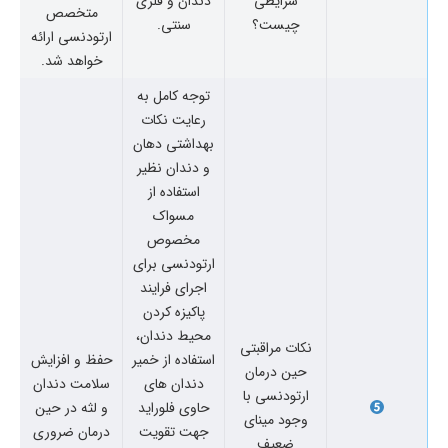
شرایطی
دندان و فلزی
متخصص
چیست؟
سنتی.
ارتودنسی ارائه
خواهد شد.
توجه کامل به
رعایت نکات
بهداشتی دهان
و دندان نظیر
استفاده از
مسواک
مخصوص
ارتودنسی برای
اجرای فرایند
پاکیزه کردن
محیط دندان،
نکات مراقبتی
استفاده از خمیر
حفظ و افزایش
حین درمان
دندان های
سلامت دندان
ارتودنسی با
حاوی فلوراید
و لثه در حین
وجود مینای
جهت تقویت
درمان ضروری
ضعیف