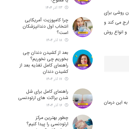
یا ممنوع؟
23 آذر 1404
ن روشی برای
چرا کامپوزیت آمریکایی
ج می‌ کند و
انتخاب اول دندانپزشکان
در سال 1404 و انواع روش
است؟
18 آذر 1404
بعد از کشیدن دندان چی
بخوریم چی نخوریم؟
راهنمای کامل تغذیه بعد از
کشیدن دندان
17 آذر 1404
راهنمای کامل برای شل
شدن براکت های ارتودنسی
مختلف مربوط به این درمان
16 آذر 1404
چطور بهترین مرکز
ارتودنسی را پیدا کنیم؟