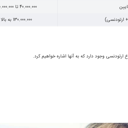
یین
40.000.000 تا 50.000.000
 ارتودنسی)
130.000.000 به بالا
دارد که به آن‎ها اشاره خواهیم کرد.