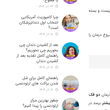
یا ممنوع؟
23 آذر 1404
نیست و بسته
چرا کامپوزیت آمریکایی
انتخاب اول دندانپزشکان
است؟
ل از شروع درمان را
18 آذر 1404
بعد از کشیدن دندان چی
بخوریم چی نخوریم؟
راهنمای کامل تغذیه بعد از
کشیدن دندان
17 آذر 1404
راهنمای کامل برای شل
شدن براکت های ارتودنسی
16 آذر 1404
درمان
دو فک
چطور بهترین مرکز
برسد.در
ارتودنسی را پیدا کنیم؟