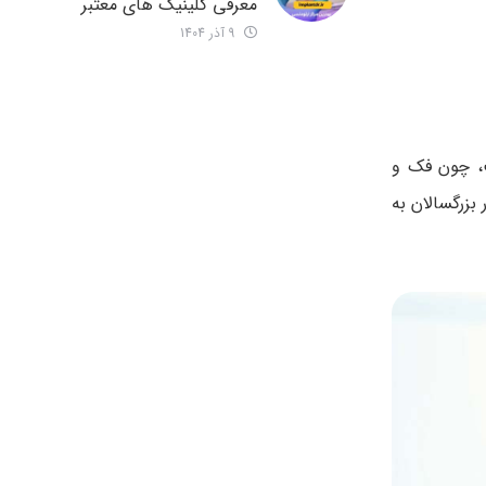
معرفی کلینیک های معتبر
9 آذر 1404
ت، چون فک و
بزرگسالان به