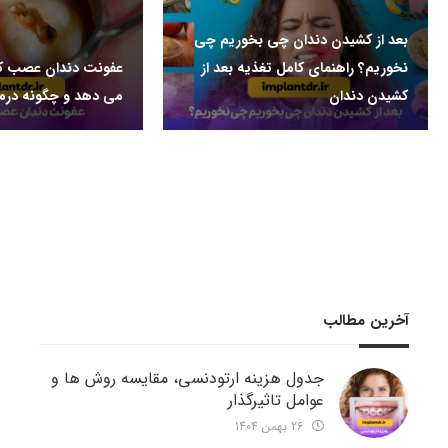
بعد از کشیدن دندان چی بخوریم چی
نخوریم؟ راهنمای کامل تغذیه بعد از
عفونت دندان عصب کش
کشیدن دندان
می دهد و چگونه درم
آخرین مطالب
جدول هزینه ارتودنسی، مقایسه روش ها و
عوامل تاثیرگذار
26 بهمن 1404