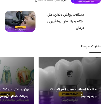
مشکلات روکش دندان: علل،
علائم و راه های پیشگیری و
درمان
مقالات مرتبط
0 تا 100 ایمپلنت چینی (هر آنچه که
بهترین آنتی بیوتیک 
باید بدانید)
ایمپلنت دندان (بررسی