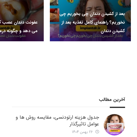
بعد از کشیدن دندان چی بخوریم چی
نخوریم؟ راهنمای کامل تغذیه بعد از
عفونت دندان عصب کش
کشیدن دندان
می دهد و چگونه درم
آخرین مطالب
جدول هزینه ارتودنسی، مقایسه روش ها و
عوامل تاثیرگذار
26 بهمن 1404