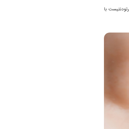
رتودنتیست با