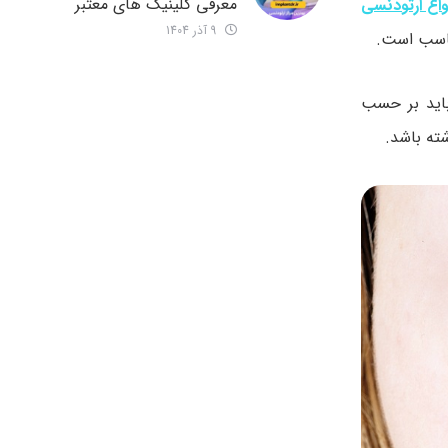
معرفی کلینیک های معتبر
واع ارتودنسی
9 آذر 1404
مناسب است.
باید بر حسب
شته باشد.